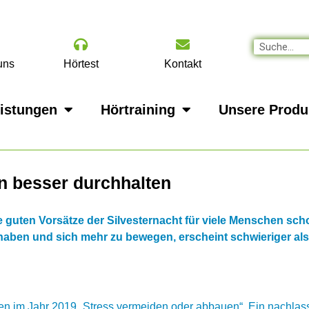
uns
Hörtest
Kontakt
eistungen
Hörtraining
Unsere Produ
n besser durchhalten
e guten Vorsätze der Silvesternacht für viele Menschen sch
 haben und sich mehr zu bewegen, erscheint schwieriger al
gten im Jahr 2019 „Stress vermeiden oder abbauen“. Ein nachla