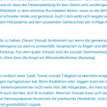
rund ist, dass die Hörverarbeitung für das Gehirn sehr anstren
rträtsel, in dem einzelne Buchstaben fehlen, muss es die feh
ind schneller müde und gestresst. Auch Lärm wirkt sich negativ a
senden Hörsysteme wie den passenden Gehörschutz der richtige 
nde zu haben. Dieser Vorsatz funktioniert nur, wenn die gemei
engend ist, weil es schwerfällt, Gesprächen zu folgen und Mi
 Rückzug. Aus dem guten Vorsatz wird die soziale Vereinsamung
, ohne dass die Angst vor Missverständnisse überwiegt.
einfach mehr Spaß. Diese soziale Tätigkeit ist ebenfalls einge
gen nachgelassen hat. Beim Radfahren oder Joggen kann ein H
Verkehrsteilnehmer nicht mehr hört. Mit Hörgeräten, die man 
llt auch leichter, sich fit zu halten. Mancher Vorsatz kann sich d
sind Stresssymptome Anzeichen für unerkannte Hördefizite. Und
nd grundsätzlich zugute.