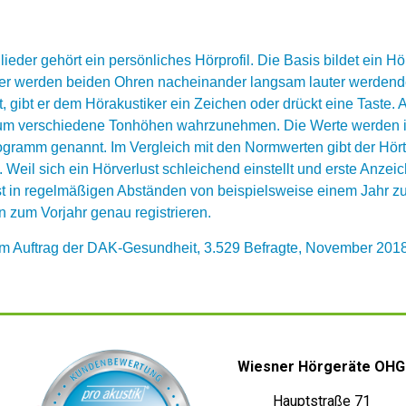
der gehört ein persönliches Hörprofil. Die Basis bildet ein Hör
örer werden beiden Ohren nacheinander langsam lauter werden
, gibt er dem Hörakustiker ein Zeichen oder drückt eine Taste.
st, um verschiedene Tonhöhen wahrzunehmen. Die Werte werden i
ogramm genannt. Im Vergleich mit den Normwerten gibt der Hör
. Weil sich ein Hörverlust schleichend einstellt und erste Anz
t in regelmäßigen Abständen von beispielsweise einem Jahr zu 
 zum Vorjahr genau registrieren.
 im Auftrag der DAK-Gesundheit, 3.529 Befragte, November 201
Wiesner Hörgeräte OHG
Hauptstraße 71