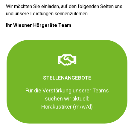
Wir möchten Sie einladen, auf den folgenden Seiten uns
und unsere Leistungen kennenzulernen.
Ihr Wiesner Hörgeräte Team
Tel. 07751/4343
79761 Waldshut-Tiengen
STELLENANGEBOTE
Kaiserstraße 9
Für die Verstärkung unserer Teams
Wiesner Hörgeräte
suchen wir aktuell:
Schreiben oder Rufen Sie uns an
Hörakustiker (m/w/d)