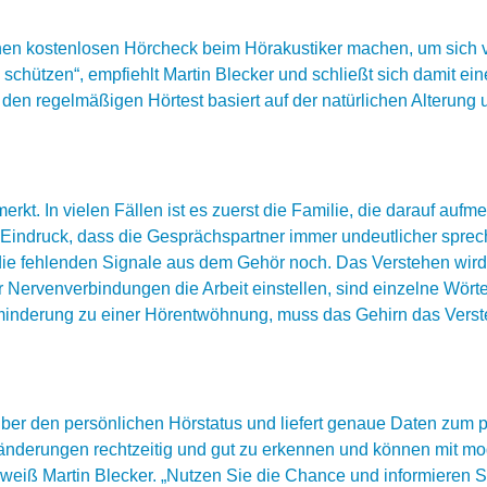
einen kostenlosen Hörcheck beim Hörakustiker machen, um sich
 schützen“, empfiehlt Martin Blecker und schließt sich damit e
den regelmäßigen Hörtest basiert auf der natürlichen Alterung
rkt. In vielen Fällen ist es zuerst die Familie, die darauf auf
n Eindruck, dass die Gesprächspartner immer undeutlicher spre
die fehlenden Signale aus dem Gehör noch. Das Verstehen wird
Nervenverbindungen die Arbeit einstellen, sind einzelne Wörte
rminderung zu einer Hörentwöhnung, muss das Gehirn das Vers
t über den persönlichen Hörstatus und liefert genaue Daten zum
änderungen rechtzeitig und gut zu erkennen und können mit mo
weiß Martin Blecker. „Nutzen Sie die Chance und informieren Sie